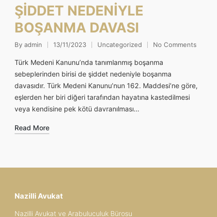
ŞİDDET NEDENİYLE
BOŞANMA DAVASI
By
admin
13/11/2023
Uncategorized
No Comments
Posted
Posted
by
in
Türk Medeni Kanunu’nda tanımlanmış boşanma
sebeplerinden birisi de şiddet nedeniyle boşanma
davasıdır. Türk Medeni Kanunu’nun 162. Maddesi’ne göre,
eşlerden her biri diğeri tarafından hayatına kastedilmesi
veya kendisine pek kötü davranılması…
Read More
Nazilli Avukat
Nazilli Avukat ve Arabuluculuk Bürosu