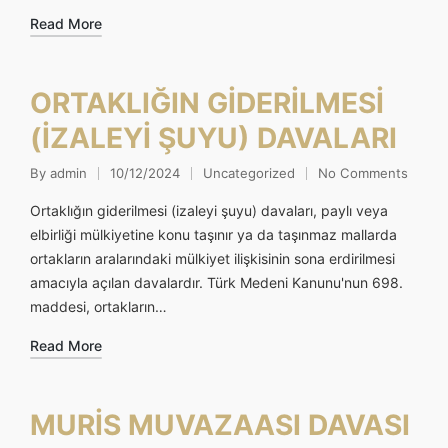
Read More
ORTAKLIĞIN GİDERİLMESİ
(İZALEYİ ŞUYU) DAVALARI
By
admin
10/12/2024
Uncategorized
No Comments
Posted
Posted
by
in
Ortaklığın giderilmesi (izaleyi şuyu) davaları, paylı veya
elbirliği mülkiyetine konu taşınır ya da taşınmaz mallarda
ortakların aralarındaki mülkiyet ilişkisinin sona erdirilmesi
amacıyla açılan davalardır. Türk Medeni Kanunu'nun 698.
maddesi, ortakların…
Read More
MURİS MUVAZAASI DAVASI