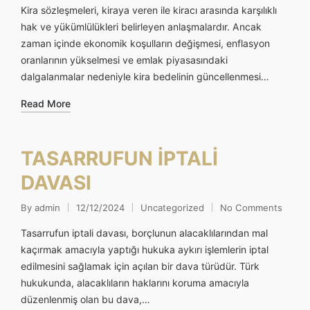
by
in
Kira sözleşmeleri, kiraya veren ile kiracı arasında karşılıklı
hak ve yükümlülükleri belirleyen anlaşmalardır. Ancak
zaman içinde ekonomik koşulların değişmesi, enflasyon
oranlarının yükselmesi ve emlak piyasasındaki
dalgalanmalar nedeniyle kira bedelinin güncellenmesi…
Read More
TASARRUFUN İPTALİ
DAVASI
By
admin
12/12/2024
Uncategorized
No Comments
Posted
Posted
by
in
Tasarrufun iptali davası, borçlunun alacaklılarından mal
kaçırmak amacıyla yaptığı hukuka aykırı işlemlerin iptal
edilmesini sağlamak için açılan bir dava türüdür. Türk
hukukunda, alacaklıların haklarını koruma amacıyla
düzenlenmiş olan bu dava,…