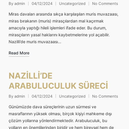
By
admin
04/12/2024
Uncategorized
No Comments
Posted
Posted
by
in
Miras davaları arasında sıkça karşılaşılan muris muvazaası,
miras bırakanın (muris) mirasçılardan mal kaçırmak
amacıyla yaptığı hileli işlemleri ifade eder. Bu durum,
mirasçıların yasal haklarını kaybetmelerine yol açabilir.
Nazilli’de muris muvazaası…
Read More
NAZİLLİ’DE
ARABULUCULUK SÜRECİ
By
admin
04/12/2024
Uncategorized
No Comments
Posted
Posted
by
in
Günümüzde dava süreçlerinin uzun sürmesi ve
masraflarının yüksek olması, birçok kişiyi mahkeme dışı
çözüm yollarına yönlendirmektedir. Arabuluculuk, bu
yolların en önemlilerinden biridir ve hem bireysel hem de