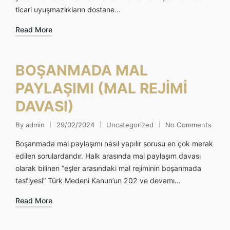
ticari uyuşmazlıkların dostane…
Read More
BOŞANMADA MAL
PAYLAŞIMI (MAL REJİMİ
DAVASI)
By
admin
29/02/2024
Uncategorized
No Comments
Posted
Posted
by
in
Boşanmada mal paylaşımı nasıl yapılır sorusu en çok merak
edilen sorulardandır. Halk arasında mal paylaşım davası
olarak bilinen “eşler arasındaki mal rejiminin boşanmada
tasfiyesi” Türk Medeni Kanun’un 202 ve devamı…
Read More